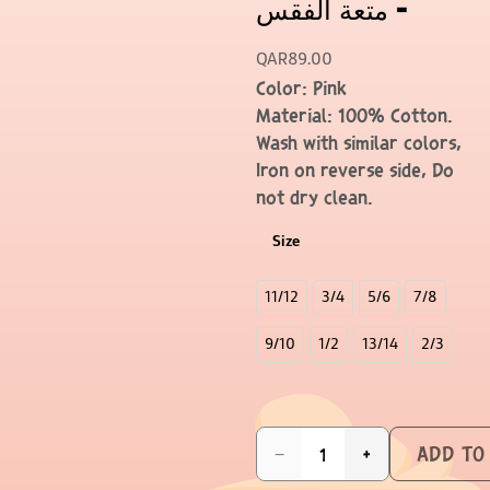
– متعة الفقس
QAR
89.00
Color: Pink
Material: 100% Cotton.
Wash with similar colors,
Iron on reverse side, Do
not dry clean.
Size
11/12
3/4
5/6
7/8
9/10
1/2
13/14
2/3
ADD TO
−
+